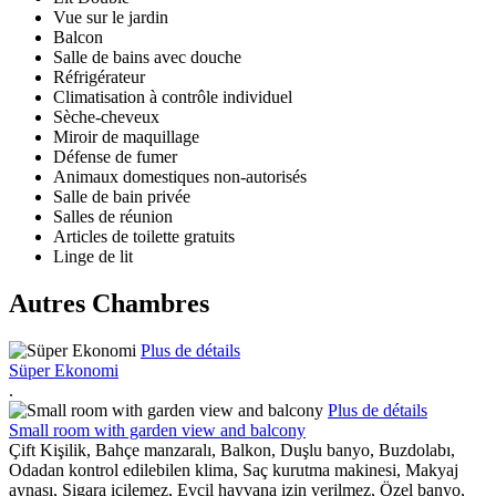
Vue sur le jardin
Balcon
Salle de bains avec douche
Réfrigérateur
Climatisation à contrôle individuel
Sèche-cheveux
Miroir de maquillage
Défense de fumer
Animaux domestiques non-autorisés
Salle de bain privée
Salles de réunion
Articles de toilette gratuits
Linge de lit
Autres Chambres
Plus de détails
Süper Ekonomi
.
Plus de détails
Small room with garden view and balcony
Çift Kişilik, Bahçe manzaralı, Balkon, Duşlu banyo, Buzdolabı,
Odadan kontrol edilebilen klima, Saç kurutma makinesi, Makyaj
aynası, Sigara içilemez, Evcil hayvana izin verilmez, Özel banyo,