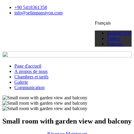
+90 5418361358
info@selimpansiyon.com
Français
English (US)
Türkçe
Français
Page d'accueil
A propos de nous
Chambres et tarifs
Galerie
Communication
Small room with garden view and balcony
Réservez Maintenant