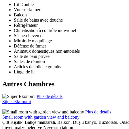
Lit Double
Vue sur la mer
Balcon
Salle de bains avec douche
Réfrigérateur
Climatisation à contrôle individuel
Sèche-cheveux
Miroir de maquillage
Défense de fumer
Animaux domestiques non-autorisés
Salle de bain privée
Salles de réunion
Articles de toilette gratuits
Linge de lit
Autres Chambres
Plus de détails
Süper Ekonomi
.
Plus de détails
Small room with garden view and balcony
Çift Kişilik, Bahçe manzaralı, Balkon, Duşlu banyo, Buzdolabı, Odada
hijyen malzemeleri ve Nevresim takımı