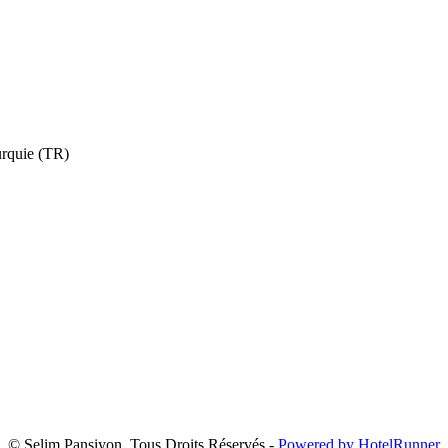
urquie (TR)
© Selim Pansiyon. Tous Droits Réservés -
Powered by HotelRunner