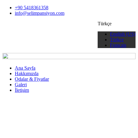
+90 5418361358
info@selimpansiyon.com
Türkçe
English (US)
Türkçe
Français
Ana Sayfa
Hakkımızda
Odalar & Fiyatlar
Galeri
İletişim